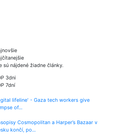
jnovšie
jčítanejšie
e sú nájdené žiadne články.
P 3dni
P 7dní
igital lifeline' - Gaza tech workers give
impse of...
sopisy Cosmopolitan a Harper’s Bazaar v
sku končí, po...