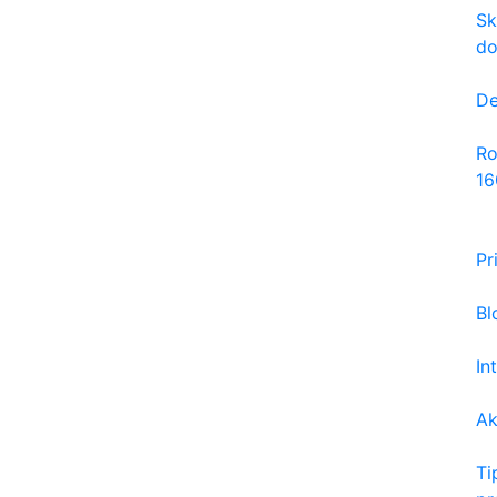
Sk
do
De
Ro
16
Pr
Bl
In
Ak
Ti