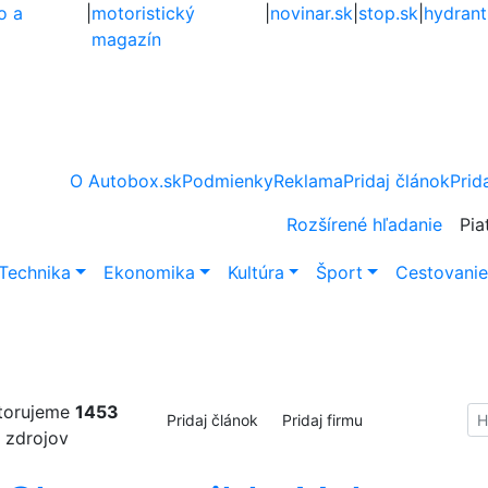
o a
|
motoristický
|
novinar.sk
|
stop.sk
|
hydrant
magazín
O Autobox.sk
Podmienky
Reklama
Pridaj článok
Prid
Rozšírené hľadanie
Pia
Technika
Ekonomika
Kultúra
Šport
Cestovani
torujeme
1453
Hl
Pridaj článok
Pridaj firmu
zdrojov