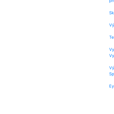
pr
Sk
Vý
Te
Vy
Vy
Vý
Sp
Ey