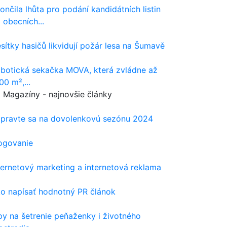
ončila lhůta pro podání kandidátních listin
 obecních...
sítky hasičů likvidují požár lesa na Šumavě
botická sekačka MOVA, která zvládne až
00 m²,...
Magazíny - najnovšie články
ipravte sa na dovolenkovú sezónu 2024
ogovanie
ternetový marketing a internetová reklama
o napísať hodnotný PR článok
py na šetrenie peňaženky i životného