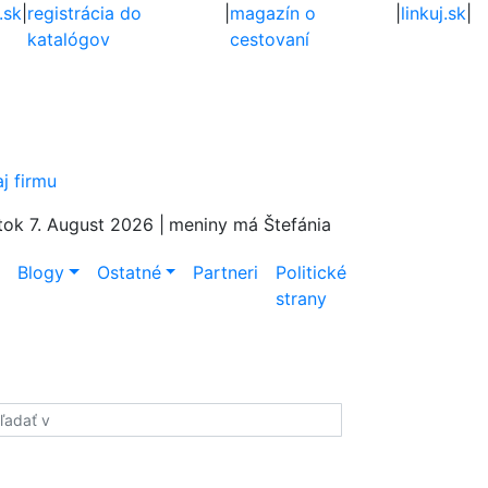
.sk
|
registrácia do
|
magazín o
|
linkuj.sk
|
katalógov
cestovaní
aj firmu
tok 7. August 2026 |
meniny má Štefánia
e
Blogy
Ostatné
Partneri
Politické
strany
adať