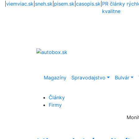
|
viemviac.sk
|
sneh.sk
|
pisem.sk
|
casopis.sk
|
PR články rýchl
kvalitne
Magazíny
Spravodajstvo
Bulvár
Články
Firmy
Moni