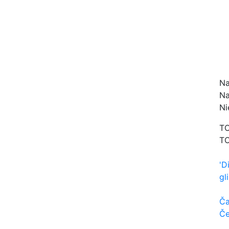
Na
Na
Ni
TO
TO
'D
gl
Ča
Če