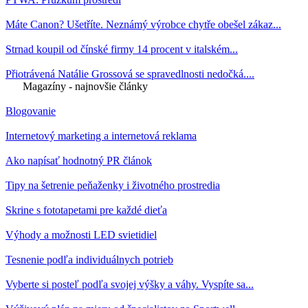
Máte Canon? Ušetříte. Neznámý výrobce chytře obešel zákaz...
Strnad koupil od čínské firmy 14 procent v italském...
Přiotrávená Natálie Grossová se spravedlnosti nedočká....
Magazíny - najnovšie články
Blogovanie
Internetový marketing a internetová reklama
Ako napísať hodnotný PR článok
Tipy na šetrenie peňaženky i životného prostredia
Skrine s fototapetami pre každé dieťa
Výhody a možnosti LED svietidiel
Tesnenie podľa individuálnych potrieb
Vyberte si posteľ podľa svojej výšky a váhy. Vyspíte sa...