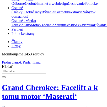
Odborné
Osobné
Internet a webdesign
Cestovanie
Politické
Ostatné
Články: Dobré rady
Bývanie
Kozmetika
Zdravie
Nábytok,
domácnosť
Ostatné - všetko
Zdravie
Auto
Moto
Vzdelanie
Zaujímavosti
Sex
Zvieratka
Bývanie
Partneri
Politické strany
Články
Firmy
Monitorujeme
1453
zdrojov
Pridaj článok
Pridaj firmu
Hladať
Grand Cherokee: Facelift a k
tomu motor ‘Maserati‘