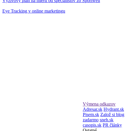
Výživový plán na mieru od špecialistov zo Sportwell
Eye Tracking v online marketingu
Výmena odkazov
Adresar.sk
Hydrant.sk
Pisem.sk
Založ si blog
zadarmo
sneh.sk
casopis.sk
PR články
Ostatné