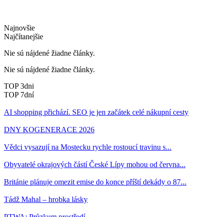
Najnovšie
Najčítanejšie
Nie sú nájdené žiadne články.
Nie sú nájdené žiadne články.
TOP 3dni
TOP 7dní
AI shopping přichází. SEO je jen začátek celé nákupní cesty
DNY KOGENERACE 2026
Vědci vysazují na Mostecku rychle rostoucí travinu s...
Obyvatelé okrajových částí České Lípy mohou od června...
Británie plánuje omezit emise do konce příští dekády o 87...
Tádž Mahal – hrobka lásky
PTWA: Průzkum prostředí