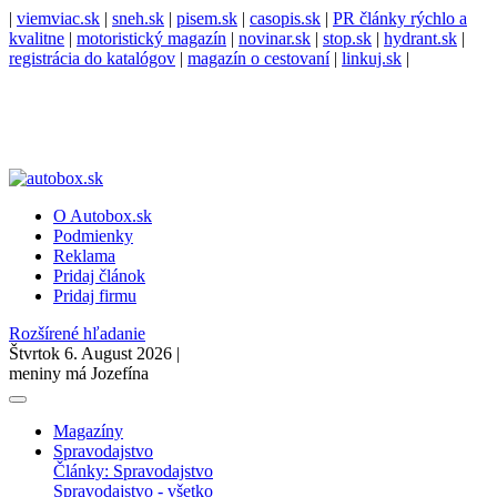
|
viemviac.sk
|
sneh.sk
|
pisem.sk
|
casopis.sk
|
PR články rýchlo a
kvalitne
|
motoristický magazín
|
novinar.sk
|
stop.sk
|
hydrant.sk
|
registrácia do katalógov
|
magazín o cestovaní
|
linkuj.sk
|
O Autobox.sk
Podmienky
Reklama
Pridaj článok
Pridaj firmu
Rozšírené hľadanie
Štvrtok 6. August 2026 |
meniny má Jozefína
Magazíny
Spravodajstvo
Články: Spravodajstvo
Spravodajstvo - všetko