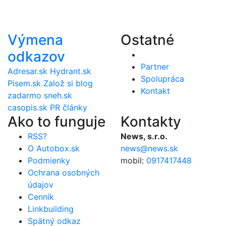
Výmena
Ostatné
odkazov
Partner
Adresar.sk
Hydrant.sk
Spolupráca
Pisem.sk
Založ si blog
Kontakt
zadarmo
sneh.sk
casopis.sk
PR články
Ako to funguje
Kontakty
RSS?
News, s.r.o.
O Autobox.sk
news@news.sk
Podmienky
mobil:
0917417448
Ochrana osobných
údajov
Cenník
Linkbuilding
Spätný odkaz