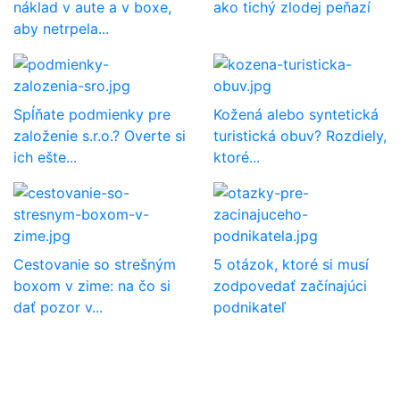
náklad v aute a v boxe,
ako tichý zlodej peňazí
aby netrpela...
Spĺňate podmienky pre
Kožená alebo syntetická
založenie s.r.o.? Overte si
turistická obuv? Rozdiely,
ich ešte...
ktoré...
Cestovanie so strešným
5 otázok, ktoré si musí
boxom v zime: na čo si
zodpovedať začínajúci
dať pozor v...
podnikateľ