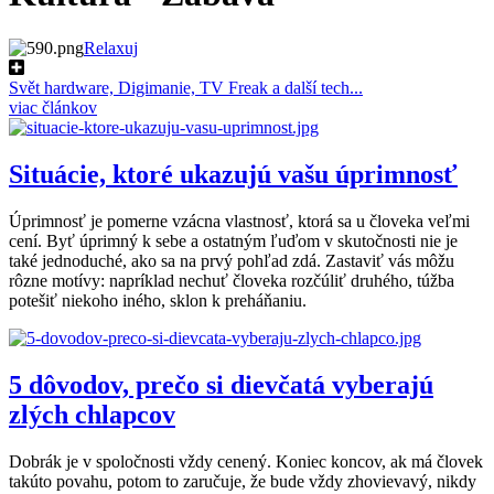
Relaxuj
Svět hardware, Digimanie, TV Freak a další tech...
viac článkov
Situácie, ktoré ukazujú vašu úprimnosť
Úprimnosť je pomerne vzácna vlastnosť, ktorá sa u človeka veľmi
cení. Byť úprimný k sebe a ostatným ľuďom v skutočnosti nie je
také jednoduché, ako sa na prvý pohľad zdá. Zastaviť vás môžu
rôzne motívy: napríklad nechuť človeka rozčúliť druhého, túžba
potešiť niekoho iného, sklon k preháňaniu.
5 dôvodov, prečo si dievčatá vyberajú
zlých chlapcov
Dobrák je v spoločnosti vždy cenený. Koniec koncov, ak má človek
takúto povahu, potom to zaručuje, že bude vždy zhovievavý, nikdy