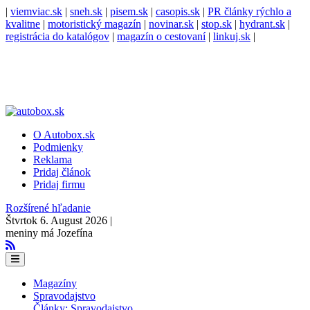
|
viemviac.sk
|
sneh.sk
|
pisem.sk
|
casopis.sk
|
PR články rýchlo a
kvalitne
|
motoristický magazín
|
novinar.sk
|
stop.sk
|
hydrant.sk
|
registrácia do katalógov
|
magazín o cestovaní
|
linkuj.sk
|
O Autobox.sk
Podmienky
Reklama
Pridaj článok
Pridaj firmu
Rozšírené hľadanie
Štvrtok 6. August 2026 |
meniny má Jozefína
Magazíny
Spravodajstvo
Články: Spravodajstvo