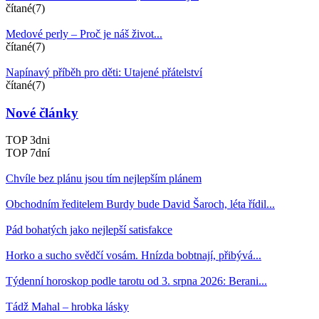
čítané(7)
Medové perly – Proč je náš život...
čítané(7)
Napínavý příběh pro děti: Utajené přátelství
čítané(7)
Nové články
TOP 3dni
TOP 7dní
Chvíle bez plánu jsou tím nejlepším plánem
Obchodním ředitelem Burdy bude David Šaroch, léta řídil...
Pád bohatých jako nejlepší satisfakce
Horko a sucho svědčí vosám. Hnízda bobtnají, přibývá...
Týdenní horoskop podle tarotu od 3. srpna 2026: Berani...
Tádž Mahal – hrobka lásky