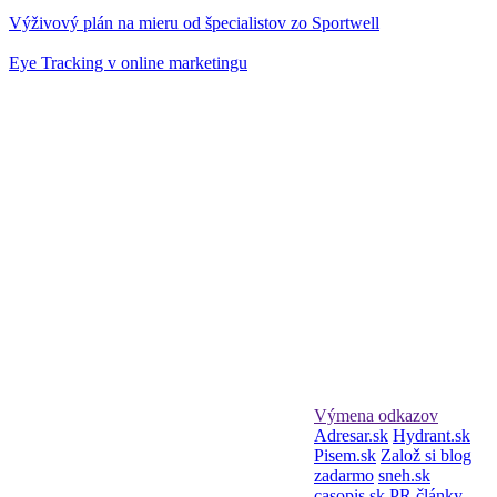
Výživový plán na mieru od špecialistov zo Sportwell
Eye Tracking v online marketingu
Výmena odkazov
Adresar.sk
Hydrant.sk
Pisem.sk
Založ si blog
zadarmo
sneh.sk
casopis.sk
PR články