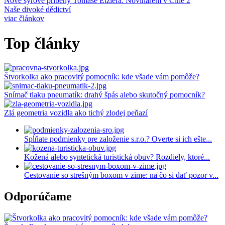
Nové syrové příběhy Tomáše Etzlera: Novinářem v Číně 2
Naše divoké dědictví
viac článkov
Top články
Štvorkolka ako pracovitý pomocník: kde všade vám pomôže?
Snímač tlaku pneumatík: drahý špás alebo skutočný pomocník?
Zlá geometria vozidla ako tichý zlodej peňazí
Predošlý
Ďalší
Spĺňate podmienky pre založenie s.r.o.? Overte si ich ešte...
Kožená alebo syntetická turistická obuv? Rozdiely, ktoré...
Cestovanie so strešným boxom v zime: na čo si dať pozor v...
Odporúčame