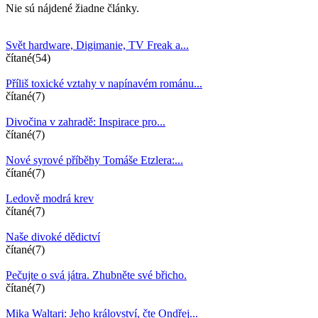
Nie sú nájdené žiadne články.
Svět hardware, Digimanie, TV Freak a...
čítané(54)
Příliš toxické vztahy v napínavém románu...
čítané(7)
Divočina v zahradě: Inspirace pro...
čítané(7)
Nové syrové příběhy Tomáše Etzlera:...
čítané(7)
Ledově modrá krev
čítané(7)
Naše divoké dědictví
čítané(7)
Pečujte o svá játra. Zhubněte své břicho.
čítané(7)
Mika Waltari: Jeho království, čte Ondřej...