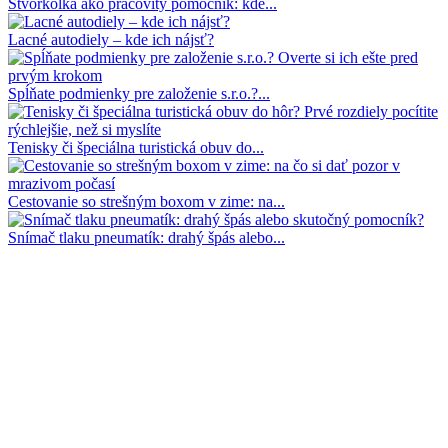
Štvorkolka ako pracovitý pomocník: kde...
Lacné autodiely – kde ich nájsť?
Spĺňate podmienky pre založenie s.r.o.?...
Tenisky či špeciálna turistická obuv do...
Cestovanie so strešným boxom v zime: na...
Snímač tlaku pneumatík: drahý špás alebo...