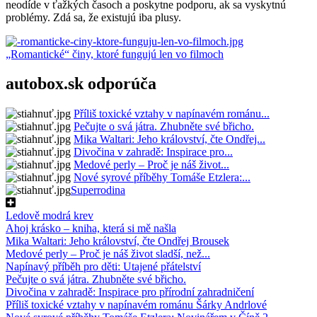
neodíde v ťažkých časoch a poskytne podporu, ak sa vyskytnú
problémy. Zdá sa, že existujú iba plusy.
„Romantické“ činy, ktoré fungujú len vo filmoch
autobox.sk odporúča
Příliš toxické vztahy v napínavém románu...
Pečujte o svá játra. Zhubněte své břicho.
Mika Waltari: Jeho království, čte Ondřej...
Divočina v zahradě: Inspirace pro...
Medové perly – Proč je náš život...
Nové syrové příběhy Tomáše Etzlera:...
Superrodina
Ledově modrá krev
Ahoj krásko – kniha, která si mě našla
Mika Waltari: Jeho království, čte Ondřej Brousek
Medové perly – Proč je náš život sladší, než...
Napínavý příběh pro děti: Utajené přátelství
Pečujte o svá játra. Zhubněte své břicho.
Divočina v zahradě: Inspirace pro přírodní zahradničení
Příliš toxické vztahy v napínavém románu Šárky Andrlové