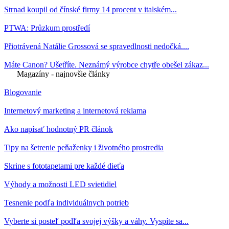
Strnad koupil od čínské firmy 14 procent v italském...
PTWA: Průzkum prostředí
Přiotrávená Natálie Grossová se spravedlnosti nedočká....
Máte Canon? Ušetříte. Neznámý výrobce chytře obešel zákaz...
Magazíny - najnovšie články
Blogovanie
Internetový marketing a internetová reklama
Ako napísať hodnotný PR článok
Tipy na šetrenie peňaženky i životného prostredia
Skrine s fototapetami pre každé dieťa
Výhody a možnosti LED svietidiel
Tesnenie podľa individuálnych potrieb
Vyberte si posteľ podľa svojej výšky a váhy. Vyspíte sa...