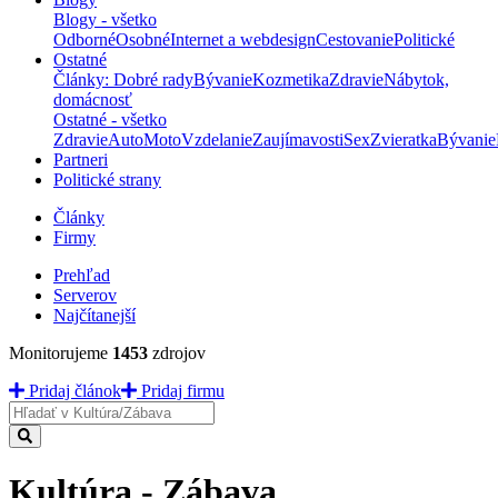
Blogy - všetko
Odborné
Osobné
Internet a webdesign
Cestovanie
Politické
Ostatné
Články: Dobré rady
Bývanie
Kozmetika
Zdravie
Nábytok,
domácnosť
Ostatné - všetko
Zdravie
Auto
Moto
Vzdelanie
Zaujímavosti
Sex
Zvieratka
Bývanie
Partneri
Politické strany
Články
Firmy
Prehľad
Serverov
Najčítanejší
Monitorujeme
1453
zdrojov
Pridaj článok
Pridaj firmu
Hladať
Kultúra - Zábava