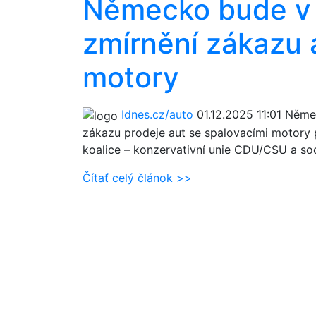
Německo bude v 
zmírnění zákazu 
motory
Idnes.cz/auto
01.12.2025 11:01
Němec
zákazu prodeje aut se spalovacími motory 
koalice – konzervativní unie CDU/CSU a so
Čítať celý článok >>