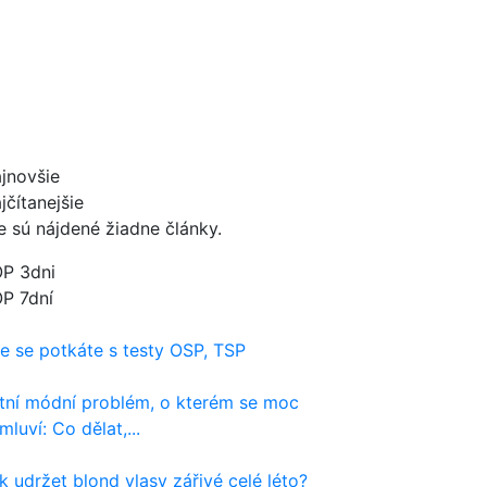
jnovšie
jčítanejšie
e sú nájdené žiadne články.
P 3dni
P 7dní
e se potkáte s testy OSP, TSP
tní módní problém, o kterém se moc
mluví: Co dělat,...
k udržet blond vlasy zářivé celé léto?