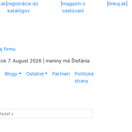
.sk
|
registrácia do
|
magazín o
|
linkuj.sk
|
katalógov
cestovaní
aj firmu
tok 7. August 2026 |
meniny má Štefánia
e
Blogy
Ostatné
Partneri
Politické
strany
adať