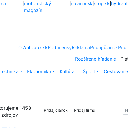
o a
|
motoristický
|
novinar.sk
|
stop.sk
|
hydrant
magazín
O Autobox.sk
Podmienky
Reklama
Pridaj článok
Prid
Rozšírené hľadanie
Pia
Technika
Ekonomika
Kultúra
Šport
Cestovani
torujeme
1453
Hl
Pridaj článok
Pridaj firmu
zdrojov