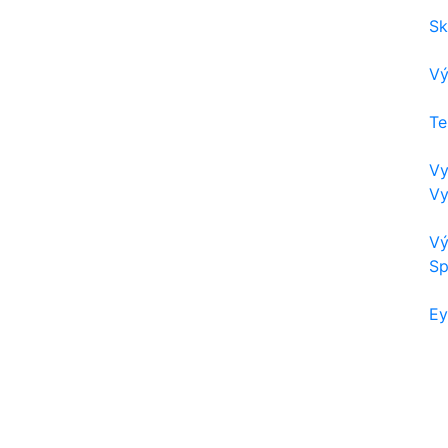
Sk
Vý
Te
Vy
Vy
Vý
Sp
Ey