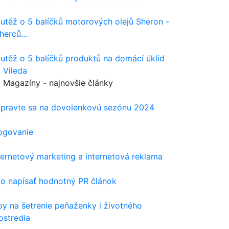
utěž o 5 balíčků motorových olejů Sheron -
herců...
utěž o 5 balíčků produktů na domácí úklid
 Vileda
Magazíny - najnovšie články
ipravte sa na dovolenkovú sezónu 2024
ogovanie
ternetový marketing a internetová reklama
o napísať hodnotný PR článok
py na šetrenie peňaženky i životného
ostredia