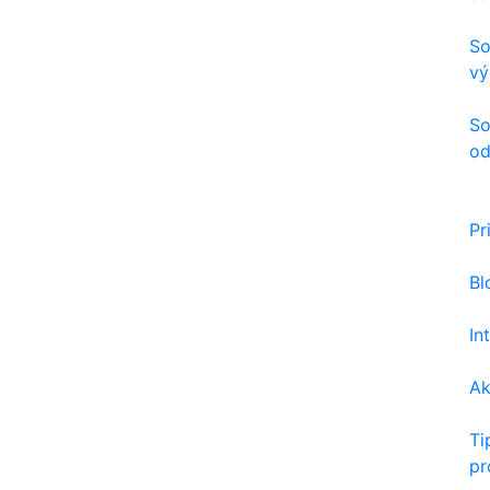
So
vý
So
od
Pr
Bl
In
Ak
Ti
pr