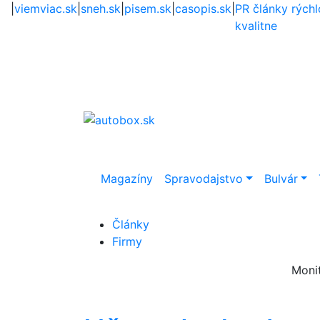
|
viemviac.sk
|
sneh.sk
|
pisem.sk
|
casopis.sk
|
PR články rýchl
kvalitne
Magazíny
Spravodajstvo
Bulvár
Články
Firmy
Moni