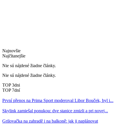
Najnovšie
Najčítanejšie
Nie sú nájdené žiadne články.
Nie sú nájdené žiadne články.
TOP 3dni
TOP 7dní
První přenos na Prima Sport moderoval Libor Bouček, byl i...
Skylink zamiešal ponukou: dve stanice zmizli a pri novej...
Grilovačka na zahradě i na balkoně: jak ji naplánovat