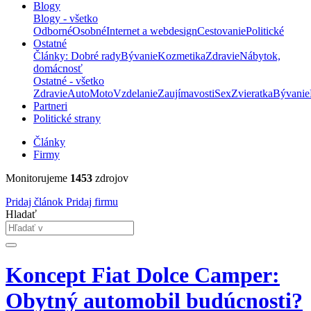
Blogy
Blogy - všetko
Odborné
Osobné
Internet a webdesign
Cestovanie
Politické
Ostatné
Články: Dobré rady
Bývanie
Kozmetika
Zdravie
Nábytok,
domácnosť
Ostatné - všetko
Zdravie
Auto
Moto
Vzdelanie
Zaujímavosti
Sex
Zvieratka
Bývanie
Partneri
Politické strany
Články
Firmy
Monitorujeme
1453
zdrojov
Pridaj článok
Pridaj firmu
Hladať
Koncept Fiat Dolce Camper:
Obytný automobil budúcnosti?