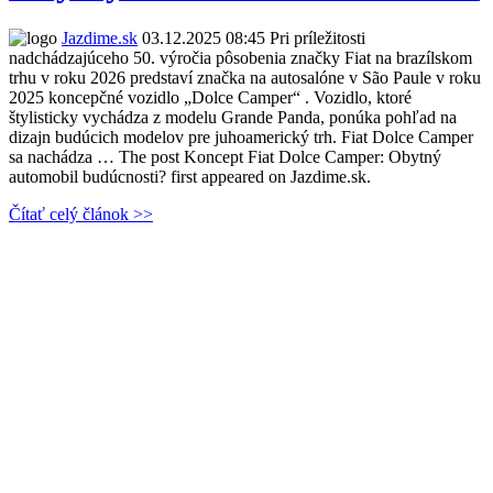
Jazdime.sk
03.12.2025 08:45
Pri príležitosti
nadchádzajúceho 50. výročia pôsobenia značky Fiat na brazílskom
trhu v roku 2026 predstaví značka na autosalóne v São Paule v roku
2025 koncepčné vozidlo „Dolce Camper“ . Vozidlo, ktoré
štylisticky vychádza z modelu Grande Panda, ponúka pohľad na
dizajn budúcich modelov pre juhoamerický trh. Fiat Dolce Camper
sa nachádza … The post Koncept Fiat Dolce Camper: Obytný
automobil budúcnosti? first appeared on Jazdime.sk.
Čítať celý článok >>