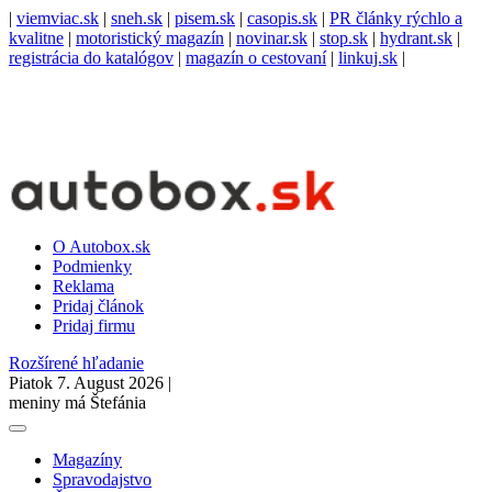
|
viemviac.sk
|
sneh.sk
|
pisem.sk
|
casopis.sk
|
PR články rýchlo a
kvalitne
|
motoristický magazín
|
novinar.sk
|
stop.sk
|
hydrant.sk
|
registrácia do katalógov
|
magazín o cestovaní
|
linkuj.sk
|
O Autobox.sk
Podmienky
Reklama
Pridaj článok
Pridaj firmu
Rozšírené hľadanie
Piatok 7. August 2026 |
meniny má Štefánia
Magazíny
Spravodajstvo