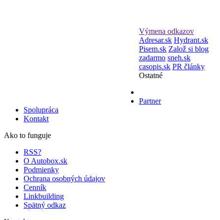
Výmena odkazov
Adresar.sk
Hydrant.sk
Pisem.sk
Založ si blog
zadarmo
sneh.sk
casopis.sk
PR články
Ostatné
Partner
Spolupráca
Kontakt
Ako to funguje
RSS?
O Autobox.sk
Podmienky
Ochrana osobných údajov
Cenník
Linkbuilding
Spätný odkaz