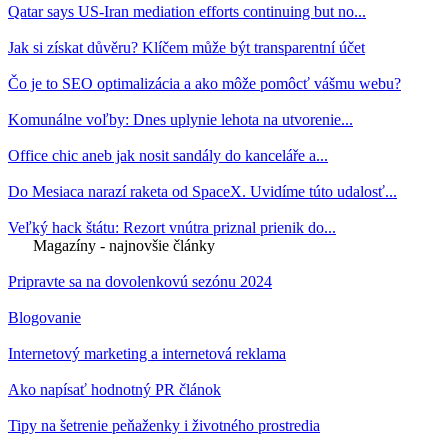
Qatar says US-Iran mediation efforts continuing but no...
Jak si získat důvěru? Klíčem může být transparentní účet
Čo je to SEO optimalizácia a ako môže pomôcť vášmu webu?
Komunálne voľby: Dnes uplynie lehota na utvorenie...
Office chic aneb jak nosit sandály do kanceláře a...
Do Mesiaca narazí raketa od SpaceX. Uvidíme túto udalosť...
Veľký hack štátu: Rezort vnútra priznal prienik do...
Magazíny - najnovšie články
Pripravte sa na dovolenkovú sezónu 2024
Blogovanie
Internetový marketing a internetová reklama
Ako napísať hodnotný PR článok
Tipy na šetrenie peňaženky i životného prostredia