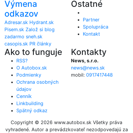
Výmena
Ostatné
odkazov
Partner
Adresar.sk
Hydrant.sk
Spolupráca
Pisem.sk
Založ si blog
Kontakt
zadarmo
sneh.sk
casopis.sk
PR články
Ako to funguje
Kontakty
RSS?
News, s.r.o.
O Autobox.sk
news@news.sk
Podmienky
mobil:
0917417448
Ochrana osobných
údajov
Cenník
Linkbuilding
Spätný odkaz
Copyright © 2026 www.autobox.sk Všetky práva
vyhradené. Autor a prevádzkovateľ nezodpovedajú za