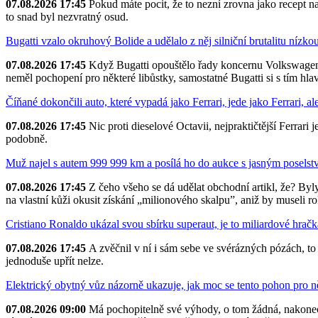
07.08.2026 17:45
Pokud máte pocit, že to nezní zrovna jako recept na
to snad byl nezvratný osud.
Bugatti vzalo okruhový Bolide a udělalo z něj silniční brutalitu nízko
07.08.2026 17:45
Když Bugatti opouštělo řady koncernu Volkswagen, 
neměl pochopení pro některé libůstky, samostatné Bugatti si s tím hla
Číňané dokončili auto, které vypadá jako Ferrari, jede jako Ferrari, a
07.08.2026 17:45
Nic proti dieselové Octavii, nejpraktičtější Ferrari
podobně.
Muž najel s autem 999 999 km a posílá ho do aukce s jasným poselství
07.08.2026 17:45
Z čeho všeho se dá udělat obchodní artikl, že? Byl
na vlastní kůži okusit získání „milionového skalpu”, aniž by museli ro
Cristiano Ronaldo ukázal svou sbírku superaut, je to miliardové hračk
07.08.2026 17:45
A zvěčnil v ní i sám sebe ve svérázných pózách, to 
jednoduše upřít nelze.
Elektrický obytný vůz názorně ukazuje, jak moc se tento pohon pro ně
07.08.2026 09:00
Má pochopitelně své výhody, o tom žádná, nakonec 