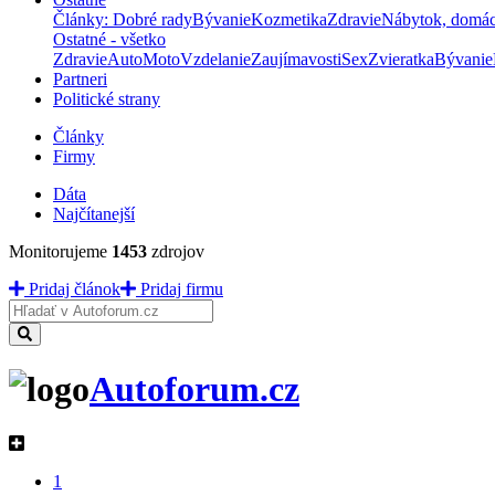
Články: Dobré rady
Bývanie
Kozmetika
Zdravie
Nábytok, domá
Ostatné - všetko
Zdravie
Auto
Moto
Vzdelanie
Zaujímavosti
Sex
Zvieratka
Bývanie
Partneri
Politické strany
Články
Firmy
Dáta
Najčítanejší
Monitorujeme
1453
zdrojov
Pridaj článok
Pridaj firmu
Hladať
Autoforum.cz
1