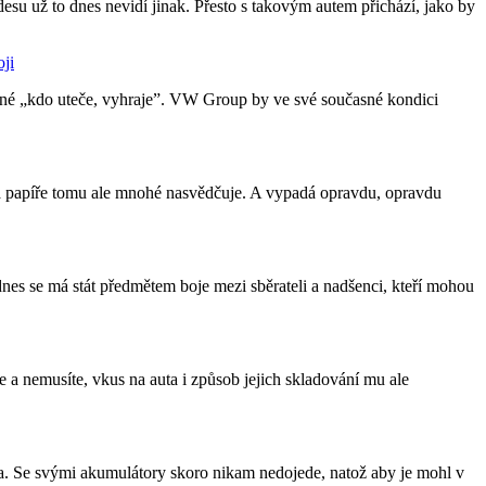
esu už to dnes nevidí jinak. Přesto s takovým autem přichází, jako by
oji
stné „kdo uteče, vyhraje”. VW Group by ve své současné kondici
ou, na papíře tomu ale mnohé nasvědčuje. A vypadá opravdu, opravdu
nes se má stát předmětem boje mezi sběrateli a nadšenci, kteří mohou
e a nemusíte, vkus na auta i způsob jejich skladování mu ale
a. Se svými akumulátory skoro nikam nedojede, natož aby je mohl v