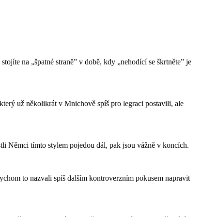
ojíte na „špatné straně” v době, kdy „nehodící se škrtněte” je
ý už několikrát v Mnichově spíš pro legraci postavili, ale
tli Němci tímto stylem pojedou dál, pak jsou vážně v koncích.
ychom to nazvali spíš dalším kontroverzním pokusem napravit