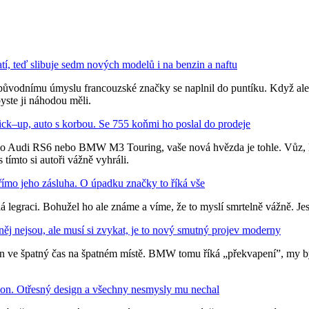
tí, teď slibuje sedm nových modelů i na benzin a naftu
původnímu úmyslu francouzské značky se naplnil do puntíku. Když ale st
yste ji náhodou měli.
ck–up, auto s korbou. Se 755 koňmi ho poslal do prodeje
ko Audi RS6 nebo BMW M3 Touring, vaše nová hvězda je tohle. Vůz, kter
tímto si autoři vážně vyhráli.
 přímo jeho zásluha. O úpadku značky to říká vše
 legraci. Bohužel ho ale známe a víme, že to myslí smrtelně vážně. Jes
j nejsou, ale musí si zvykat, je to nový smutný projev moderny
en ve špatný čas na špatném místě. BMW tomu říká „překvapení”, my b
kon. Otřesný design a všechny nesmysly mu nechal