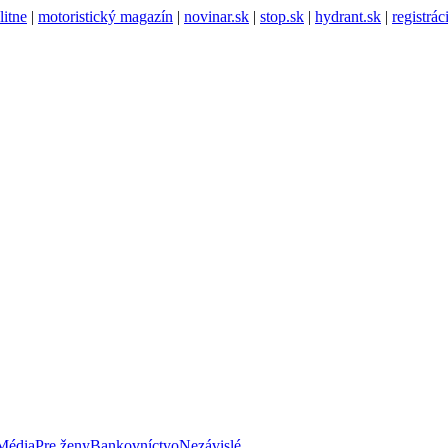
litne
|
motoristický magazín
|
novinar.sk
|
stop.sk
|
hydrant.sk
|
registrá
Média
Pre ženy
Bankovníctvo
Nezávislé