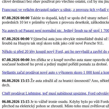
cílové destinaci bez obav používat pro všechno ostatní, což by mu jina
Francouzi ve velkém devastují radary u silnic, z provozu jich vyřadí
07.08.2026 00:00
Takhle to dopadá, když se spolu dvě strany nebaví a 
posledních 10 let v průměru vyřazen z provozu desetkrát, záškodnick
Na autech od Pagani není normální nic. Jediný šroub na ně stojí 1 700 
07.08.2026 00:00
Výjimečná auta jsou obvykle mimořádně drahá už kvů
šroubů na Huayru tak stojí skoro tolik jako celé nové Porsche 911.
Někdo si před 20 léty koupil nový Ford, ani ho nevybalil a zavřel do
07.08.2026 00:00
Jen zřídka se z koupě nového auta stane opravdu dob
současné hodnotě ho první a jediný majitel pořídil pomalu za drobné.
Stellantis začal prodávat nové auto s výkonem skoro 1 000 koní a kom
06.08.2026 15:15
Že auta zdražil až za hranici únosnosti? Ano, něk
dech.
Chtěl prodávat Lightning, teď musí nabídnout upsizing. Ford odvoláv
06.08.2026 15:15
Je to vážně ironie osudu. Kdyby bylo po vůli Fordu,
přechod na elektrický pohon se zhroutil. Místo toho musí zvětšovat u