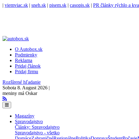
|
viemviac.sk
|
sneh.sk
|
pisem.sk
|
casopis.sk
|
PR články rýchlo a kva
O Autobox.sk
Podmienky
Reklama
Pridaj článok
Pridaj firmu
Rozšírené hľadanie
Sobota 8. August 2026 |
meniny má Oskar
Magazíny
Spravodajstvo
Články: Spravodajstvo
Spravodajstvo - všetko
Domáce
Zahraničné
Regionálne
Politika
Doprava
Študent
Počasie