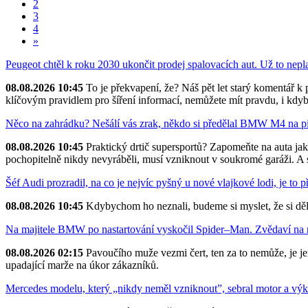
2
3
4
»
Peugeot chtěl k roku 2030 ukončit prodej spalovacích aut. Už to nepla
08.08.2026 10:45
To je překvapení, že? Náš pět let starý komentář k 
klíčovým pravidlem pro šíření informací, nemůžete mít pravdu, i kdyb
Něco na zahrádku? Nešálí vás zrak, někdo si předělal BMW M4 na pi
08.08.2026 10:45
Praktický drtič supersportů? Zapomeňte na auta ja
pochopitelně nikdy nevyráběli, musí vzniknout v soukromé garáži. A s 
Šéf Audi prozradil, na co je nejvíc pyšný u nové vlajkové lodi, je to
08.08.2026 10:45
Kdybychom ho neznali, budeme si myslet, že si dělá
Na majitele BMW po nastartování vyskočil Spider–Man. Zvědaví na ně
08.08.2026 02:15
Pavoučího muže vezmi čert, ten za to nemůže, je j
upadající marže na úkor zákazníků.
Mercedes modelu, který „nikdy neměl vzniknout”, sebral motor a vý