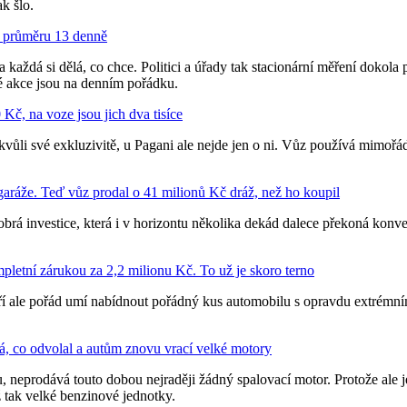
k šlo.
 v průměru 13 denně
každá si dělá, co chce. Politici a úřady tak stacionární měření dokola po
é akce jsou na denním pořádku.
Kč, na voze jsou jich dva tisíce
li své exkluzivitě, u Pagani ale nejde jen o ni. Vůz používá mimořádné
 garáže. Teď vůz prodal o 41 milionů Kč dráž, než ho koupil
rá investice, která i v horizontu několika dekád dalece překoná konvenč
pletní zárukou za 2,2 milionu Kč. To už je skoro terno
teří ale pořád umí nabídnout pořádný kus automobilu s opravdu extrém
á, co odvolal a autům znovu vrací velké motory
 neprodává touto dobou nejraději žádný spalovací motor. Protože ale je
ž tak velké benzinové jednotky.