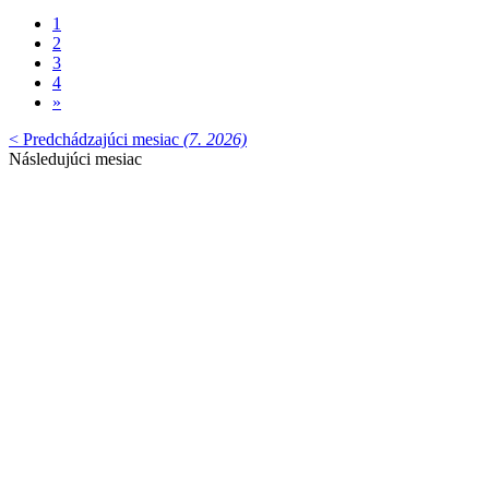
1
2
3
4
»
< Predchádzajúci mesiac
(7. 2026)
Následujúci mesiac