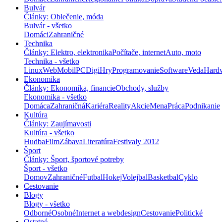
Bulvár
Články: Oblečenie, móda
Bulvár - všetko
Domáci
Zahraničné
Technika
Články: Elektro, elektronika
Počítače, internet
Auto, moto
Technika - všetko
Linux
Web
Mobil
PC
Digi
Hry
Programovanie
Software
Veda
Hard
Ekonomika
Články: Ekonomika, financie
Obchody, služby
Ekonomika - všetko
Domáca
Zahraničná
Kariéra
Reality
Akcie
Mena
Práca
Podnikanie
Kultúra
Články: Zaujímavosti
Kultúra - všetko
Hudba
Film
Zábava
Literatúra
Festivaly 2012
Šport
Články: Šport, športové potreby
Šport - všetko
Domov
Zahraničné
Futbal
Hokej
Volejbal
Basketbal
Cyklo
Cestovanie
Blogy
Blogy - všetko
Odborné
Osobné
Internet a webdesign
Cestovanie
Politické
Ostatné