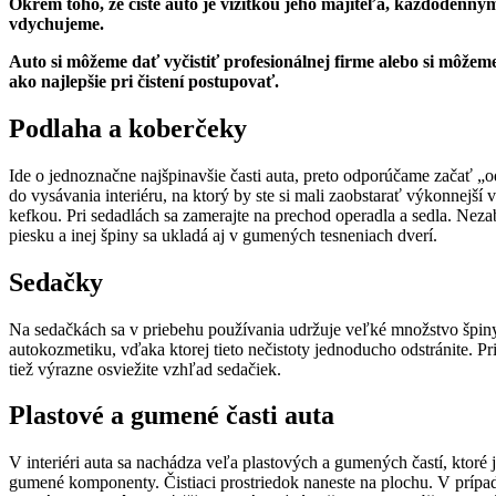
Okrem toho, že čisté auto je vizitkou jeho majiteľa, každodenný
vdychujeme.
Auto si môžeme dať vyčistiť profesionálnej firme alebo si môžeme z
ako najlepšie pri čistení postupovať.
Podlaha a koberčeky
Ide o jednoznačne najšpinavšie časti auta, preto odporúčame začať 
do vysávania interiéru, na ktorý by ste si mali zaobstarať výkonnejší
kefkou. Pri sedadlách sa zamerajte na prechod operadla a sedla. Nezab
piesku a inej špiny sa ukladá aj v gumených tesneniach dverí.
Sedačky
Na sedačkách sa v priebehu používania udržuje veľké množstvo špin
autokozmetiku, vďaka ktorej tieto nečistoty jednoducho odstránite. Pr
tiež výrazne osviežite vzhľad sedačiek.
Plastové a gumené časti auta
V interiéri auta sa nachádza veľa plastových a gumených častí, ktoré je
gumené komponenty. Čistiaci prostriedok naneste na plochu. V prípad