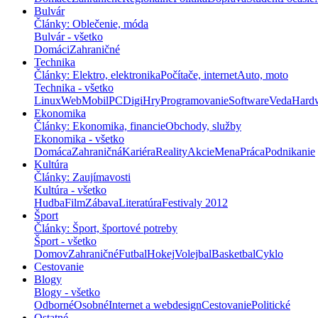
Bulvár
Články: Oblečenie, móda
Bulvár - všetko
Domáci
Zahraničné
Technika
Články: Elektro, elektronika
Počítače, internet
Auto, moto
Technika - všetko
Linux
Web
Mobil
PC
Digi
Hry
Programovanie
Software
Veda
Hard
Ekonomika
Články: Ekonomika, financie
Obchody, služby
Ekonomika - všetko
Domáca
Zahraničná
Kariéra
Reality
Akcie
Mena
Práca
Podnikanie
Kultúra
Články: Zaujímavosti
Kultúra - všetko
Hudba
Film
Zábava
Literatúra
Festivaly 2012
Šport
Články: Šport, športové potreby
Šport - všetko
Domov
Zahraničné
Futbal
Hokej
Volejbal
Basketbal
Cyklo
Cestovanie
Blogy
Blogy - všetko
Odborné
Osobné
Internet a webdesign
Cestovanie
Politické
Ostatné