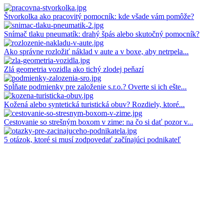
Štvorkolka ako pracovitý pomocník: kde všade vám pomôže?
Snímač tlaku pneumatík: drahý špás alebo skutočný pomocník?
Ako správne rozložiť náklad v aute a v boxe, aby netrpela...
Zlá geometria vozidla ako tichý zlodej peňazí
Spĺňate podmienky pre založenie s.r.o.? Overte si ich ešte...
Kožená alebo syntetická turistická obuv? Rozdiely, ktoré...
Cestovanie so strešným boxom v zime: na čo si dať pozor v...
5 otázok, ktoré si musí zodpovedať začínajúci podnikateľ