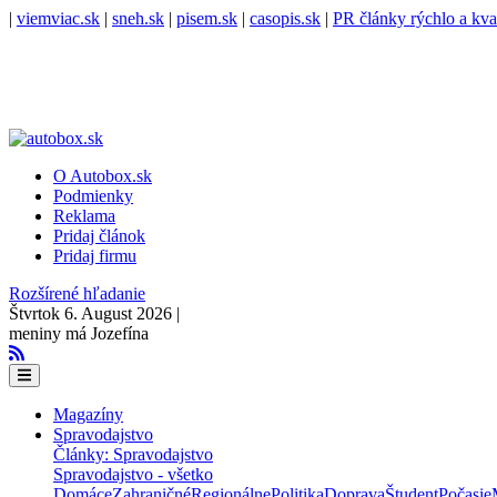
|
viemviac.sk
|
sneh.sk
|
pisem.sk
|
casopis.sk
|
PR články rýchlo a kva
O Autobox.sk
Podmienky
Reklama
Pridaj článok
Pridaj firmu
Rozšírené hľadanie
Štvrtok 6. August 2026 |
meniny má Jozefína
Magazíny
Spravodajstvo
Články: Spravodajstvo
Spravodajstvo - všetko
Domáce
Zahraničné
Regionálne
Politika
Doprava
Študent
Počasie