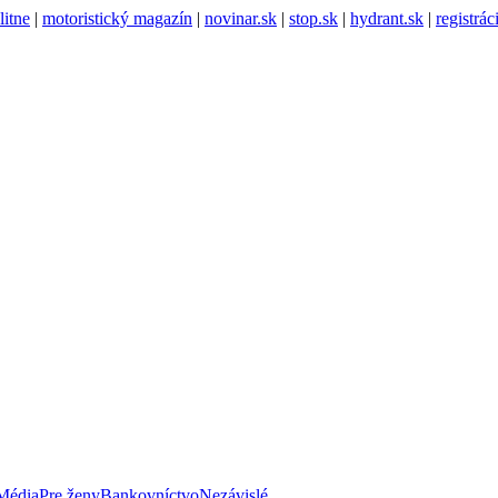
litne
|
motoristický magazín
|
novinar.sk
|
stop.sk
|
hydrant.sk
|
registrá
Média
Pre ženy
Bankovníctvo
Nezávislé