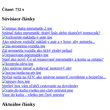
Čítané: 732 x
Súvisiace články
Snímač tlaku pneumatík: drahý špás alebo skutočný pomocník?
Ako správne rozložiť náklad v aute a v boxe, aby netrpela...
Zlá geometria vozidla ako tichý zlodej peňazí
Staré ako nové: Čo sú repasované pneumatiky a komu sa oplatia?
Ako správne merať a dolievať motorový olej
Nočná jazda na ATV: ako správne nastaviť osvetlenie a bezpečne...
Strešný box vám uľahčí cestovanie na dovolenky
Vane do kufra – všetko pre čistý priestor
Aktuálne články