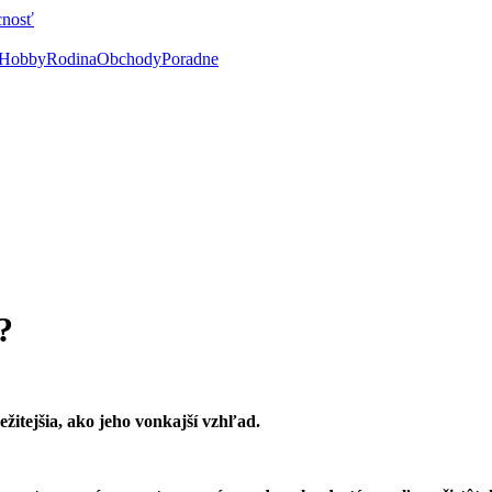
cnosť
Hobby
Rodina
Obchody
Poradne
?
ležitejšia, ako jeho vonkajší vzhľad.