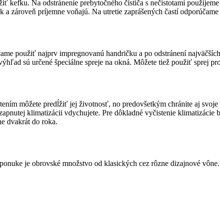
žiť kefku. Na odstránenie prebytočného čističa s nečistotami použijem
k a zároveň príjemne voňajú. Na utretie zaprášených častí odporúčame
účame použiť najprv impregnovanú handričku a po odstránení najväčších
výhľad sú určené špeciálne spreje na okná. Môžete tiež použiť sprej pr
istením môžete predĺžiť jej životnosť, no predovšetkým chránite aj svoj
utej klimatizácii vdychujete. Pre dôkladné vyčistenie klimatizácie by s
e dvakrát do roka.
ponuke je obrovské množstvo od klasických cez rôzne dizajnové vône.