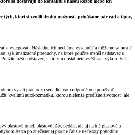
ktoré sa dostávajú do kontaktu s našou kožou alebo ich
e tých, ktorí si zvolili druhú možnosť, prinášame pár rád a tipov,
ávať a vytepovať. Následne ich necháme vyschnúť a môžeme sa pustiť
sať aj klimatizačné prieduchy, na ktoré použite menší nadstavec s
. Použite užší nadstavec, s ktorým dosiahnete vyšší sací výkon. Veľa
kladnom vysatí prachu zo sedadiel vám odporúčame používať
užiť kvalitnú autokozmetiku, ktorou nielenže predĺžite životnosť, ale
 plastový tunel, plastové lišty, pedále, ale aj na iné plastové a
hybom štetca po znečistenej ploche ľahšie nečistoty pohodlne