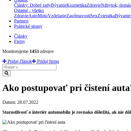
Články: Dobré rady
Bývanie
Kozmetika
Zdravie
Nábytok, domá
Ostatné - všetko
Zdravie
Auto
Moto
Vzdelanie
Zaujímavosti
Sex
Zvieratka
Bývanie
Partneri
Politické strany
Články
Firmy
Monitorujeme
1453
zdrojov
Pridaj článok
Pridaj firmu
Hladať
Ako postupovať pri čistení auta
Datum: 28.07.2022
Starostlivosť o interiér automobilu je rovnako dôležitá, ak nie dô