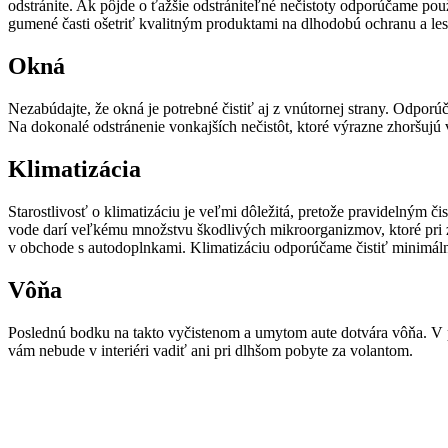
odstránite. Ak pôjde o ťažšie odstrániteľné nečistoty odporúčame pou
gumené časti ošetriť kvalitným produktami na dlhodobú ochranu a les
Okná
Nezabúdajte, že okná je potrebné čistiť aj z vnútornej strany. Odpor
Na dokonalé odstránenie vonkajších nečistôt, ktoré výrazne zhoršujú 
Klimatizácia
Starostlivosť o klimatizáciu je veľmi dôležitá, pretože pravidelným č
vode darí veľkému množstvu škodlivých mikroorganizmov, ktoré pri zapn
v obchode s autodoplnkami. Klimatizáciu odporúčame čistiť minimáln
Vôňa
Poslednú bodku na takto vyčistenom a umytom aute dotvára vôňa. V 
vám nebude v interiéri vadiť ani pri dlhšom pobyte za volantom.