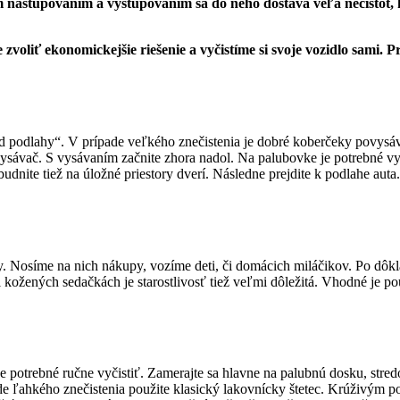
m nastupovaním a vystupovaním sa do neho dostáva veľa nečistôt, 
voliť ekonomickejšie riešenie a vyčistíme si svoje vozidlo sami. Pr
„od podlahy“. V prípade veľkého znečistenia je dobré koberčeky povys
 vysávač. S vysávaním začnite zhora nadol. Na palubovke je potrebné vy
udnite tiež na úložné priestory dverí. Následne prejdite k podlahe auta
y. Nosíme na nich nákupy, vozíme deti, či domácich miláčikov. Po dô
i kožených sedačkách je starostlivosť tiež veľmi dôležitá. Vhodné je po
 potrebné ručne vyčistiť. Zamerajte sa hlavne na palubnú dosku, stredový
e ľahkého znečistenia použite klasický lakovnícky štetec. Krúživým po