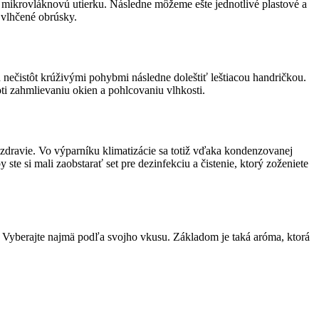
e mikrovláknovú utierku. Následne môžeme ešte jednotlivé plastové a
 vlhčené obrúsky.
 nečistôt krúživými pohybmi následne doleštiť leštiacou handričkou.
oti zahmlievaniu okien a pohlcovaniu vlhkosti.
e zdravie. Vo výparníku klimatizácie sa totiž vďaka kondenzovanej
te si mali zaobstarať set pre dezinfekciu a čistenie, ktorý zoženiete
 Vyberajte najmä podľa svojho vkusu. Základom je taká aróma, ktorá