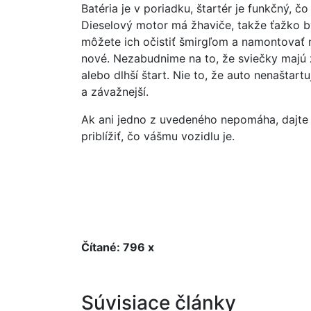
Batéria je v poriadku, štartér je funkčný, č
Dieselový motor má žhaviče, takže ťažko by
môžete ich očistiť šmirgľom a namontovať
nové. Nezabudnime na to, že sviečky majú z
alebo dlhší štart. Nie to, že auto nenaštar
a závažnejší.
Ak ani jedno z uvedeného nepomáha, dajte 
priblížiť, čo vášmu vozidlu je.
Čítané: 796 x
Súvisiace články