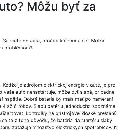
uto? Môžu byť za
va. Sadnete do auta, otočíte kľúčom a nič. Motor
ším problémom?
Keďže je zdrojom elektrickej energie v aute, je pre
čo vaše auto nenaštartuje, môže byť slabá, prípadne
rží napätie. Dobrá batéria by mala mať po nameraní
žne 4 až 6 rokov. Slabú batériu jednoducho spoznáme
štartovať, kontrolky na prístrojovej doske prestanú
e sa to z toho dôvodu, že batéria dá štartéru slabý
atériu zaťažuje množstvo elektrických spotrebičov. K