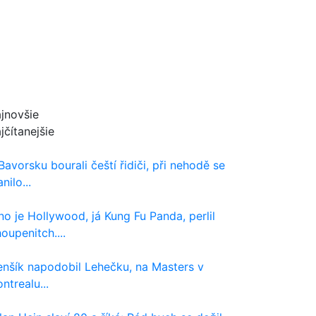
jnovšie
jčítanejšie
Bavorsku bourali čeští řidiči, při nehodě se
nilo...
no je Hollywood, já Kung Fu Panda, perlil
oupenitch....
nšík napodobil Lehečku, na Masters v
ntrealu...