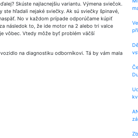
Mi
o ďalej? Skúste najlacnejšiu variantu. Výmena sviečok.
ma
 ste hľadali nejaké sviečky. Ak sú sviečky špinavé,
 naspäť. No v každom prípade odporúčame kúpiť
Ve
a následok to, že ide motor na 2 alebo tri valce
př
tuje vôbec. Vtedy môže byť problém väčší
Dě
vs
vozidlo na diagnostiku odborníkovi. Tá by vám mala
Če
Du
Ud
kv
AN
zá
Zb