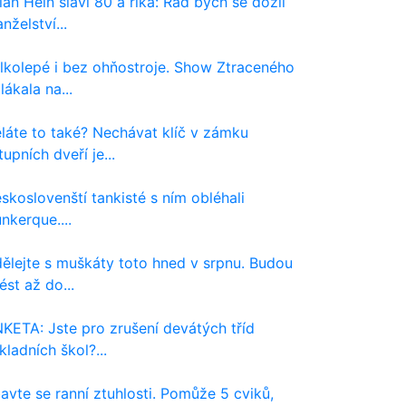
lan Hein slaví 80 a říká: Rád bych se dožil
nželství...
lkolepé i bez ohňostroje. Show Ztraceného
ilákala na...
láte to také? Nechávat klíč v zámku
tupních dveří je...
skoslovenští tankisté s ním obléhali
nkerque....
ělejte s muškáty toto hned v srpnu. Budou
ést až do...
KETA: Jste pro zrušení devátých tříd
kladních škol?...
avte se ranní ztuhlosti. Pomůže 5 cviků,