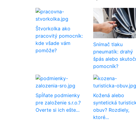
Štvorkolka ako
pracovitý pomocník:
kde všade vám
Snímač tlaku
pomôže?
pneumatík: drahý
špás alebo skutoč
pomocník?
Spĺňate podmienky
Kožená alebo
pre založenie s.r.o.?
syntetická turistic
Overte si ich ešte...
obuv? Rozdiely,
ktoré...