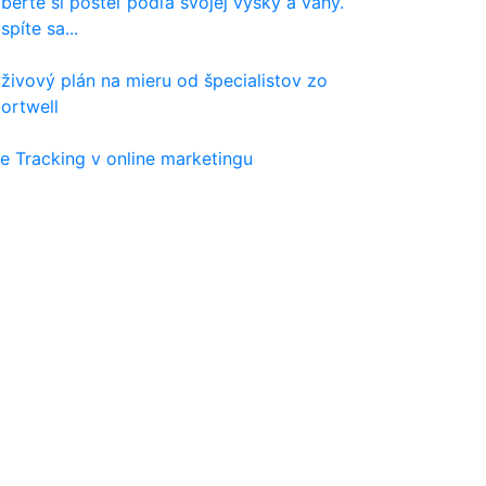
berte si posteľ podľa svojej výšky a váhy.
spíte sa...
živový plán na mieru od špecialistov zo
ortwell
e Tracking v online marketingu