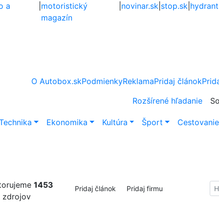
o a
|
motoristický
|
novinar.sk
|
stop.sk
|
hydrant
magazín
O Autobox.sk
Podmienky
Reklama
Pridaj článok
Prid
Rozšírené hľadanie
So
Technika
Ekonomika
Kultúra
Šport
Cestovani
torujeme
1453
Hl
Pridaj článok
Pridaj firmu
zdrojov