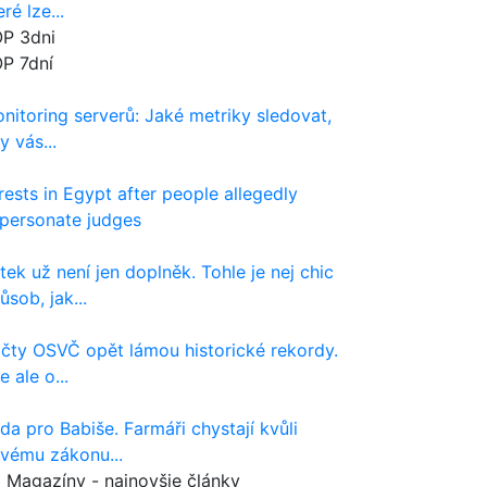
eré lze...
P 3dni
P 7dní
nitoring serverů: Jaké metriky sledovat,
y vás...
rests in Egypt after people allegedly
personate judges
tek už není jen doplněk. Tohle je nej chic
ůsob, jak...
čty OSVČ opět lámou historické rekordy.
e ale o...
da pro Babiše. Farmáři chystají kvůli
vému zákonu...
Magazíny - najnovšie články