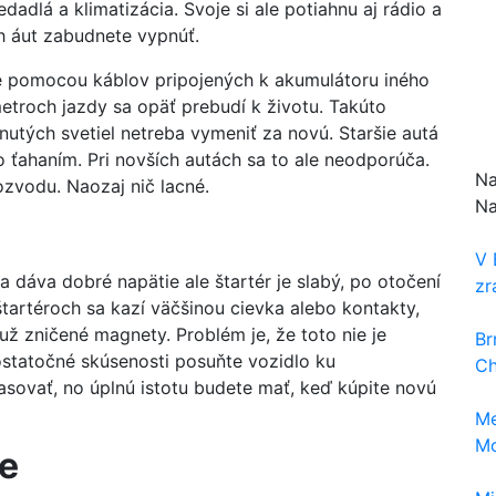
dadlá a klimatizácia. Svoje si ale potiahnu aj rádio a
ch áut zabudnete vypnúť.
e pomocou káblov pripojených k akumulátoru iného
ometroch jazdy sa opäť prebudí k životu. Takúto
nutých svetiel netreba vymeniť za novú. Staršie autá
o ťahaním. Pri novších autách sa to ale neodporúča.
Na
zvodu. Naozaj nič lacné.
Na
V 
a dáva dobré napätie ale štartér je slabý, po otočení
zra
tartéroch sa kazí väčšinou cievka alebo kontakty,
ž zničené magnety. Problém je, že toto nie je
Br
statočné skúsenosti posuňte vozidlo ku
Ch
pasovať, no úplnú istotu budete mať, keď kúpite novú
Me
Mo
če