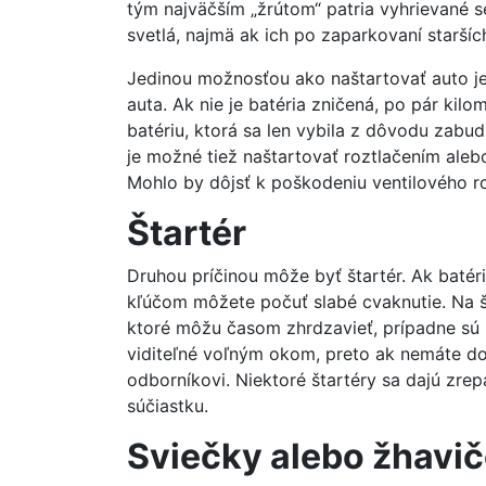
tým najväčším „žrútom“ patria vyhrievané se
svetlá, najmä ak ich po zaparkovaní starší
Jedinou možnosťou ako naštartovať auto j
auta. Ak nie je batéria zničená, po pár kil
batériu, ktorá sa len vybila z dôvodu zabud
je možné tiež naštartovať roztlačením aleb
Mohlo by dôjsť k poškodeniu ventilového ro
Štartér
Druhou príčinou môže byť štartér. Ak batéri
kľúčom môžete počuť slabé cvaknutie. Na š
ktoré môžu časom zhrdzavieť, prípadne sú u
viditeľné voľným okom, preto ak nemáte do
odborníkovi. Niektoré štartéry sa dajú zre
súčiastku.
Sviečky alebo žhavi