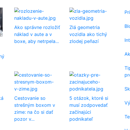
Pr
Bl
Ako správne rozložiť
Zlá geometria
náklad v aute a v
vozidla ako tichý
In
boxe, aby netrpela...
zlodej peňazí
Ak
ný
Ti
pr
Sk
ká
Cestovanie so
5 otázok, ktoré si
Vý
strešným boxom v
musí zodpovedať
zime: na čo si dať
začínajúci
Te
pozor v...
podnikateľ