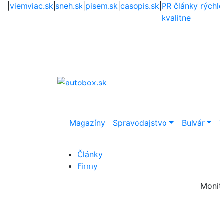
|
viemviac.sk
|
sneh.sk
|
pisem.sk
|
casopis.sk
|
PR články rýchl
kvalitne
Magazíny
Spravodajstvo
Bulvár
Články
Firmy
Moni