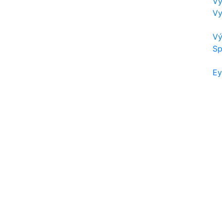
Vy
Vy
Vý
Sp
Ey