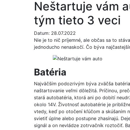
Neštartuje vám a
tým tieto 3 veci
Datum: 28.07.2022
Nie je to nič príjemné, ale občas sa to stá
jednoducho nenaskočí. Čo býva najčastej
Batéria
Najväčším podozrivým býva zväčša batéria. 
naštartovanie veľmi dôležitá. Príčinou, pre
stará autobatéria, ktorá ani po dobití neud
okolo 14V. Životnosť autobatérie je pribli
vtedy, keď po otočení kľúčom a skúšaním na
svietiť úplne alebo postupne zhasínajú. Dej
signál a on nevládze zotrvačník roztočiť. B