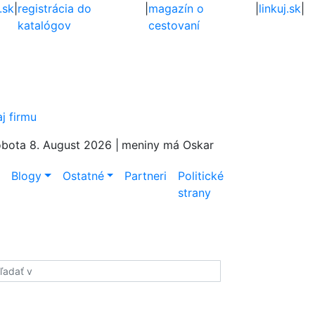
.sk
|
registrácia do
|
magazín o
|
linkuj.sk
|
katalógov
cestovaní
aj firmu
bota 8. August 2026 |
meniny má Oskar
e
Blogy
Ostatné
Partneri
Politické
strany
adať