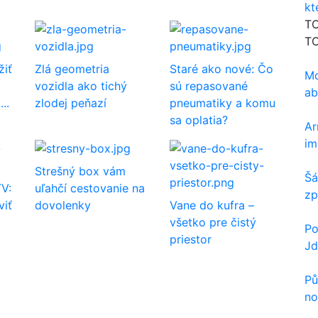
kt
TO
TO
žiť
Zlá geometria
Staré ako nové: Čo
Mo
vozidla ako tichý
sú repasované
ab
..
zlodej peňazí
pneumatiky a komu
sa oplatia?
Ar
im
Strešný box vám
Šá
V:
uľahčí cestovanie na
zp
viť
dovolenky
Vane do kufra –
všetko pre čistý
Po
priestor
Jd
Pů
no